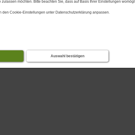
 zulassen möchten. Bitte beachten Sie, dass auf Basis Ihrer Einstellungen womögli
zurück
Senden
Drucken
nach oben
 in den Cookie-Einstellungen unter Datenschutzerklärung anpassen.
Startseite
Login
Datenschutz
Impress
Auswahl bestätigen