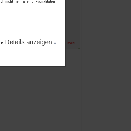
ch nicht mehr alle Funktionalitäten
Eltern-Kind-Turnier und
Pfingstturnier sowie weitere
Informationen
17.​05.​2026
Rundschreiben April 2026
um
09.​04.​2026
Details anzeigen
[
mehr
]