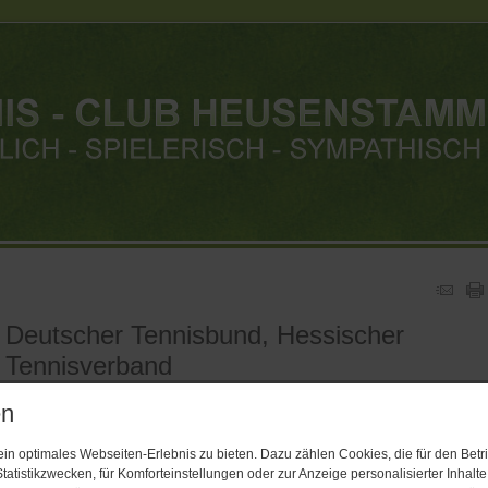
Deutscher Tennisbund, Hessischer
Tennisverband
en
Deutscher Tennisbund
Hessischer Tennisverband
n optimales Webseiten-Erlebnis zu bieten. Dazu zählen Cookies, die für den Betri
tatistikzwecken, für Komforteinstellungen oder zur Anzeige personalisierter Inhalt