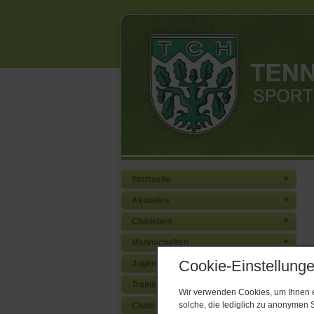
Startseite
Aktuelles
Clubleben
Mannschaften
Cookie-Einstellung
Jugend
Training
Wir verwenden Cookies, um Ihnen ei
solche, die lediglich zu anonymen S
Clubanlage