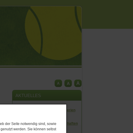
A
A
A
AKTUELLES
Jugend-Camp in den Sommerferien
07.​07.​2026
Ausschreibung Clubmeisterschaften
eb der Seite notwendig sind, sowie
2026
e genutzt werden. Sie können selbst
02.​07.​2026