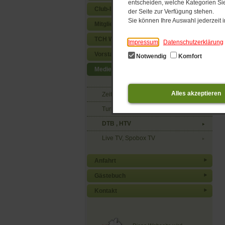
entscheiden, welche Kategorien Sie
Club-Info
der Seite zur Verfügung stehen.
Sie können Ihre Auswahl jederzeit
Mitgliedschaft
TCH Webshop
Impressum
Datenschutzerklärung
Vorstand und Kontakte
Notwendig
Komfort
Medienlink
Alles akzeptieren
Zeitschriften
Turniere
DTB , HTV
Live TV, Spobox TV
Anfahrt
Gästebuch
Kontakt